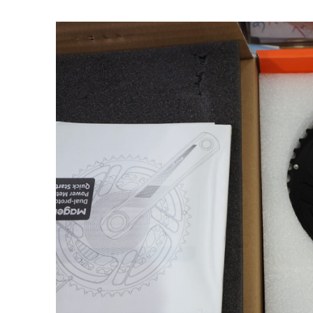
終
更
新
日
時
: