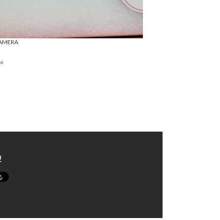
CAMERA
た。
!