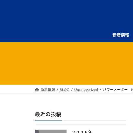
コ
ナ
ン
ビ
テ
ゲ
ン
ー
ツ
シ
新着情報
へ
ョ
ス
ン
キ
に
ッ
移
プ
動
新着情報
BLOG
Uncategorized
パワーメーター Ma
最近の投稿
２０２６年