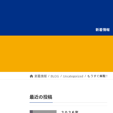
コ
ナ
ン
ビ
テ
ゲ
ン
ー
ツ
シ
新着情報
へ
ョ
ス
ン
キ
に
ッ
移
プ
動
新着情報
BLOG
Uncategorized
もうすぐ乗鞍！
最近の投稿
２０２６年