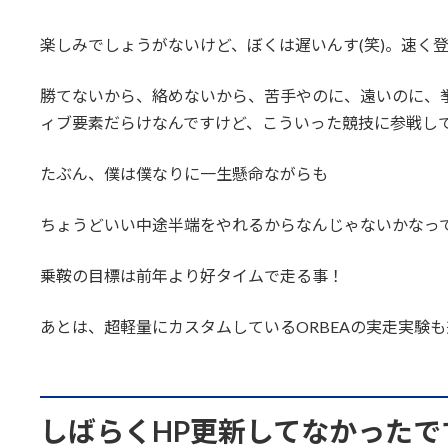
終
更
楽しみでしょうがないけど、ぼくは遅いんす(笑)。速く
新
日
時
勝てないから、絡めないから、苦手やのに、遠いのに、
:
ィブ要素だらけなんですけど、こういった競技に参戦し
たぶん、僕は僕なりに一生懸命ながらも
ちょうどいい中途半端をやれるからなんじゃないかなっ
乗鞍の目標は前年より好タイムで走る事！
あとは、超軽量にカスタムしているORBEAの実走実験
しばらくHP更新してなかったで