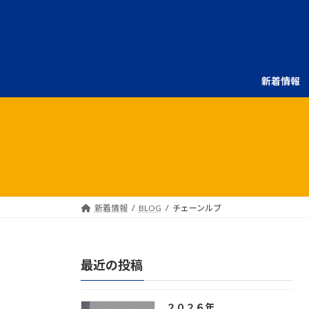
コ
ナ
ン
ビ
テ
ゲ
ン
ー
ツ
シ
新着情報
へ
ョ
ス
ン
キ
に
ッ
移
プ
動
新着情報
BLOG
チェーンルブ
最近の投稿
２０２６年