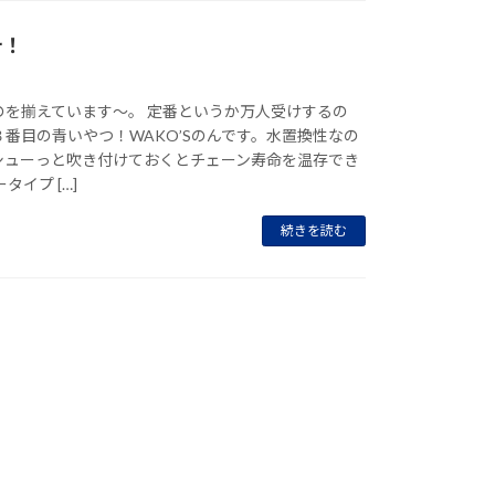
テ！
のを揃えています～。 定番というか万人受けするの
番目の青いやつ！WAKO’Sのんです。水置換性なの
シューっと吹き付けておくとチェーン寿命を温存でき
イプ […]
続きを読む