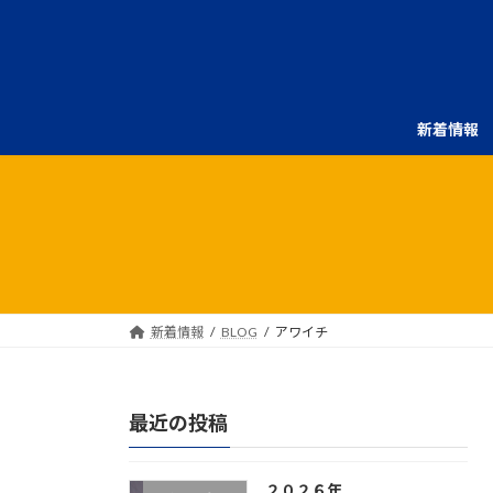
コ
ナ
ン
ビ
テ
ゲ
ン
ー
ツ
シ
新着情報
へ
ョ
ス
ン
キ
に
ッ
移
プ
動
新着情報
BLOG
アワイチ
最近の投稿
２０２６年