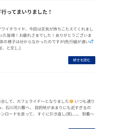
ド行ってまいりました！
アワイチライド、今回は天気が持ちこたえてくれまし
った皆様！お疲れさまでした！ありがとうございま
体の様子は分からなかったのですが(先行組が速い
、と文 […]
続きを読む
集合して、カフェライド～となりました
いつも通り
み、石川河川敷へ、 目的地があまりにも近すぎるの
ロードを走って、 すぐに引き返し(笑)......、 到着～