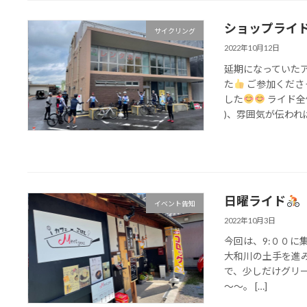
ショップライ
サイクリング
2022年10月12日
延期になっていた
た
ご参加くださ
した
ライド全
)、雰囲気が伝われば
日曜ライド
イベント告知
2022年10月3日
今回は、9:００に
大和川の土手を進
で、少しだけグリーン
～～。 […]