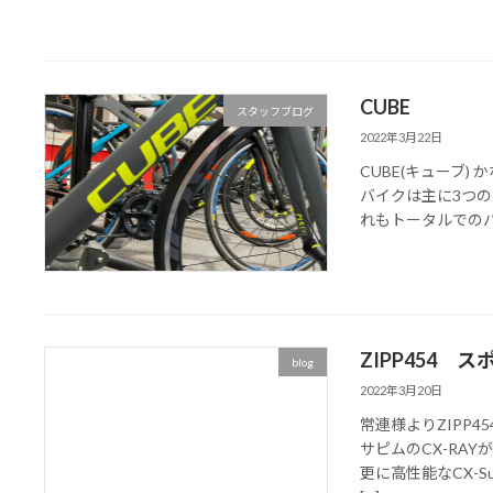
CUBE
スタッフブログ
2022年3月22日
CUBE(キューブ)
バイクは主に3つのモデ
れもトータルでのバ
ZIPP454 
blog
2022年3月20日
常連様よりZIPP
サピムのCX-RA
更に高性能なCX-S