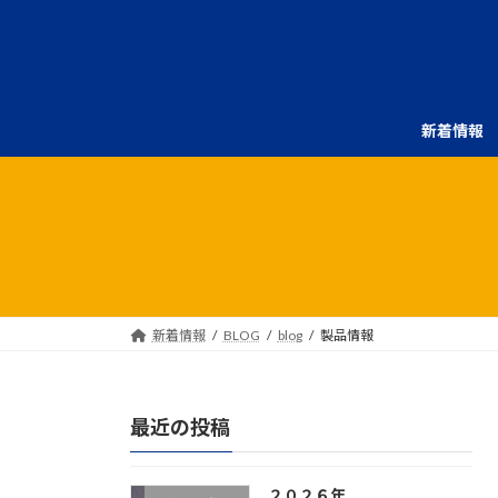
コ
ナ
ン
ビ
テ
ゲ
ン
ー
ツ
シ
新着情報
へ
ョ
ス
ン
キ
に
ッ
移
プ
動
新着情報
BLOG
blog
製品情報
最近の投稿
２０２６年