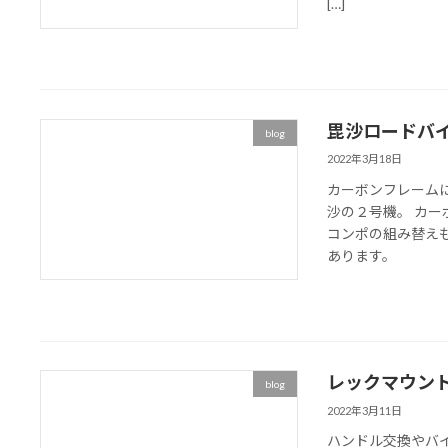
[…]
毘沙ロードバ
blog
2022年3月18日
カーボンフレームに
沙の２号機。 カ
コンポの組み替え
あります。
レックマウン
blog
2022年3月11日
ハンドル交換やバ