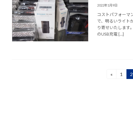
2022年1月9日
コストパフォーマン
で、明るいライト
り寄せいたします。 
のUSB充電 […]
投
«
1
2
固
定
稿
ペ
の
ー
ジ
ペ
ー
ジ