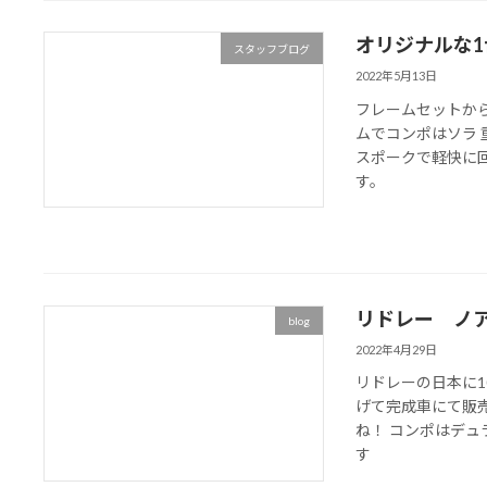
オリジナルな
スタッフブログ
2022年5月13日
フレームセットか
ムでコンポはソラ 
スポークで軽快に回
す。
リドレー ノ
blog
2022年4月29日
リドレーの日本に1
げて完成車にて販
ね！ コンポはデュ
す