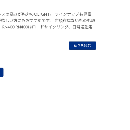
スの高さが魅力のOLIGHT。 ラインナップも豊富
が欲しい方にもおすすめです。 店頭在庫ないものも取
RN400 RN400はロードサイクリング、日常通勤用
続きを読む
固
定
ペ
ー
ジ