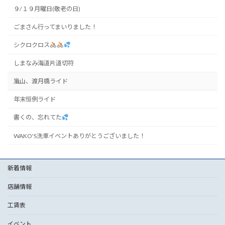
９/１９月曜日(敬老の日)
ごまさん行ってまいりました！
シクロクロス
しまなみ海道片道切符
嵐山、渡月橋ライド
年末恒例ライド
書くの、忘れてた
WAKO'S洗車イベントありがとうございました！
新着情報
店舗情報
工賃表
イベント