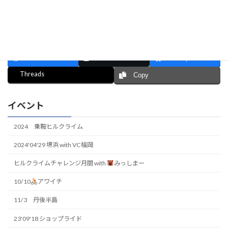
WAKO'S洗車イベントありがとうございました！
Facebook
X
Bluesky
Threads
Copy
イベント
2024 乗鞍ヒルクライム
2024'04'29 堺浜 with VC福岡
ヒルクライムチャレンジ月間 with
みっしまー
10/10
アワイチ
11/3 丹後半島
23'09'18 ショップライド