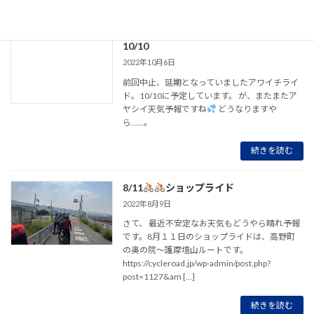
続きを読む
10/10
2022年10月6日
前回中止、延期となっていましたアワイチライ
ド。10/10に予定しています。 が、またまたア
ヤシイ天気予報ですね
どうなりますや
ら......。
続きを読む
8/11
ショップライド
2022年8月9日
さて、 最近不安定なお天気もどうやら晴れ予報
です。8月１１日のショップライドは、高野町
の奥の院～護摩壇山ルートです。
https://cycleroad.jp/wp-admin/post.php?
post=1127&am […]
続きを読む