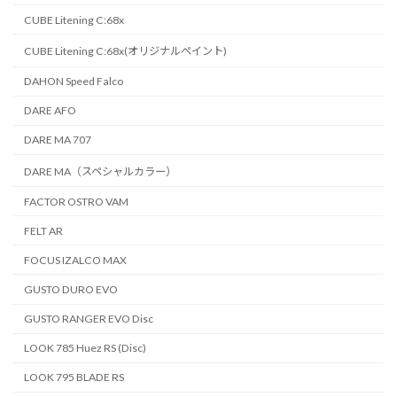
CUBE Litening C:68x
CUBE Litening C:68x(オリジナルペイント)
DAHON Speed Falco
DARE AFO
DARE MA 707
DARE MA（スペシャルカラー）
FACTOR OSTRO VAM
FELT AR
FOCUS IZALCO MAX
GUSTO DURO EVO
GUSTO RANGER EVO Disc
LOOK 785 Huez RS (Disc)
LOOK 795 BLADE RS