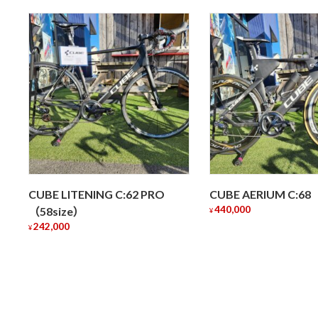
い
順
CUBE LITENING C:62 PRO
CUBE AERIUM C:68
440,000
（58size）
¥
242,000
¥