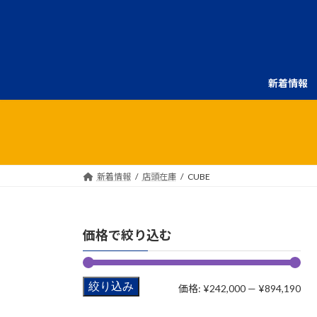
コ
ナ
ン
ビ
テ
ゲ
ン
ー
ツ
シ
新着情報
へ
ョ
ス
ン
キ
に
ッ
移
プ
動
新着情報
店頭在庫
CUBE
価格で絞り込む
絞り込み
最
最
価格:
¥242,000
—
¥894,190
低
高