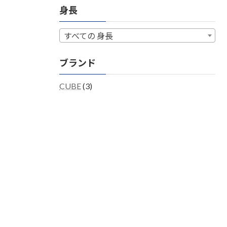
身長
価
価
格
格
すべての 身長
ブランド
CUBE
(3)