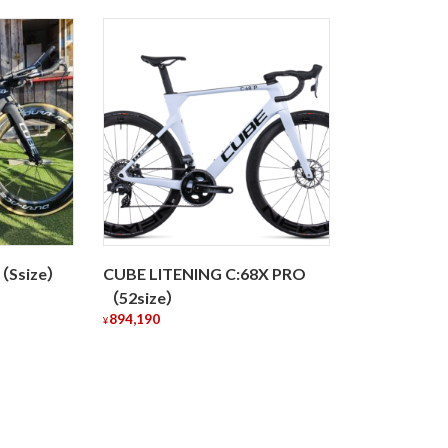
 （Ssize）
CUBE LITENING C:68X PRO
（52size）
894,190
¥