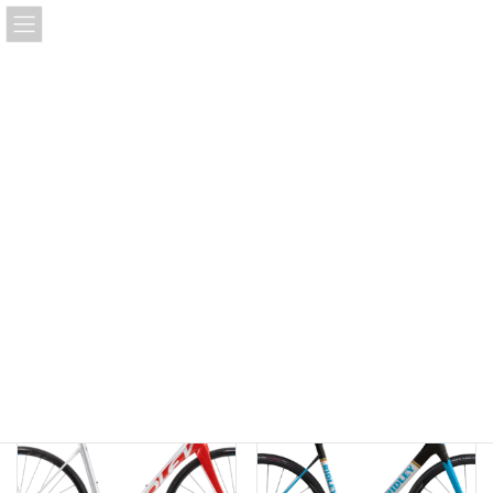
コ
ナ
ン
ビ
テ
ゲ
ン
ー
ツ
シ
店頭在庫
へ
ョ
ス
ン
キ
に
新着情報
店頭在庫
bke
エンデュランスロード
ッ
移
プ
動
エンデュランスロード
新
全2件を表示
し
い
順