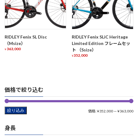
RIDLEY Fenix SL Disc
RIDLEY Fenix SLiC Heritage
（Msize）
Limited Edition フレームセッ
363,000
ト （Ssize）
¥
352,000
¥
価格で絞り込む
絞り込み
最
最
価格:
¥352,000
—
¥363,000
低
高
身長
価
価
格
格