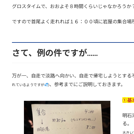
グロスタイムで、おおよそ８時間くらいじゃなかろうか
ですので首尾よく走れれば１６：００頃に岩屋の集合場
さて、例の件ですが......
万が一、自走で淡路へ向かい、自走で帰宅しようとする
、参考までにご説明しておきます。
れているようですが
)
①基
明石
る。
大きい