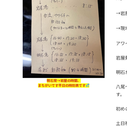
→岩
→現
アワ
岩屋
明石
明石発→岩屋の時間、
まちがいです平日の時刻表です
八尾
す。
初め
土日