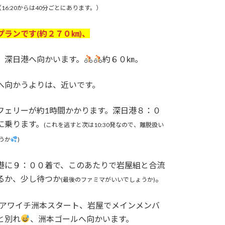
（16:20からは40分ごとにあります。）
プランです(約２７０㎞)、
、深日港へ向かいます。
約６０㎞。
へ向かうよりは、近いです。
フェリーが約1時間かかります。深日港８：０
に乗ります。
(これを逃すと次は10:30発なので、離脱扱い
うか
)
港に９：００着で、このあたりで岩屋組と合流
るか、少し待つか
。
(最後のファミマがいいでしょうか)
アワイチ洲本スタート、岩屋でメインメンバ
と別れ
、洲本ゴールへ向かいます。