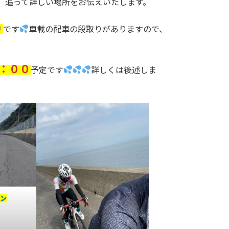
。追って詳しい場所をお伝えいたします。
０
です
車載の配車の段取りがありますので、
：００
予定です
詳しくは後述しま
イン