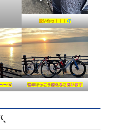
近いわっ！！！
～～
後半けっこう疲れると思います
が、