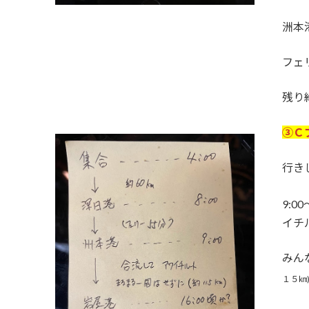
洲本
フェ
残り
③Ｃ
行き
9:0
イチ
みん
１５㎞