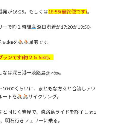
港発が16:25。もしくは
18:55(最終便です)
。
リーで約１時間
深日港着が17:20か19:50。
約60㎞を
帰宅です。
プランです(約２５５㎞)、
しなは深日港→淡路島
。
(洲本港)
0～10:00くらいに、
まともな方々
と合流しアワ
ルートを
サイクリング。
なと同じく岩屋で、淡路島ライドを終了し
(約１
、明石行きフェリーに乗る。
)