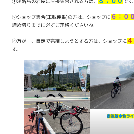
８：００
①淡路島の岩屋に直接集合される方は、
です
６：０
②ショップ集合(車載便乗)の方は、ショップに
締め切りまでに必ずご連絡くださいね。
４
③万が一、自走で完結しようとする方は、ショップに
す。
南淡路水仙ラ