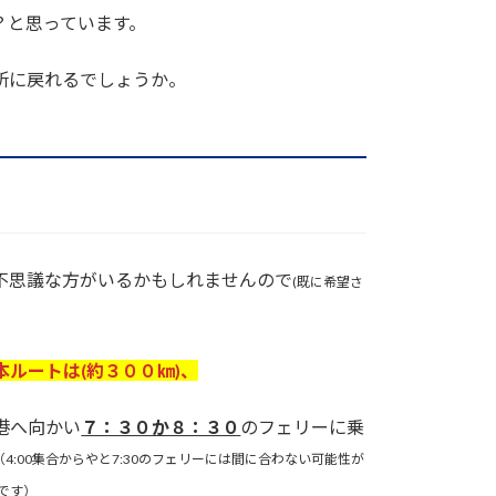
？と思っています。
所に戻れるでしょうか。
不思議な方がいるかもしれませんので
(既に希望さ
本ルートは(約３００㎞)、
港へ向かい
７：３０か８：３０
のフェリーに乗
（4:00集合からやと7:30のフェリーには間に合わない可能性が
です）