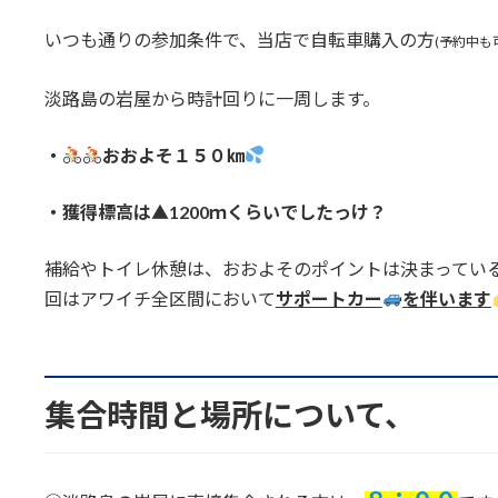
いつも通りの参加条件で、当店で自転車購入の方
(予約中も
淡路島の岩屋から時計回りに一周します。
・
おおよそ１５０㎞
・獲得標高は▲1200ｍくらいでしたっけ？
補給やトイレ休憩は、おおよそのポイントは決まってい
回はアワイチ全区間において
サポートカー
を伴います
集合時間と場所について、