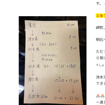
す。
②Ｂ
岬町
明石
ただ
０発
でしょ
洲本
でき
ー達