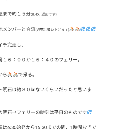
屋まで約１５分
(8:45...遅刻です)
地メンバーと合流
(必死に追い上げます)
イチ完走し、
発１６：００か１６：４０のフェリー。
から
で帰る。
～明石は約８０㎞ないくらいだったと思いま
の明石→フェリーの時刻は平日のものです
祝は6:30始発から15:30までの間、1時間おきで