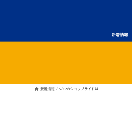
コ
ナ
ン
ビ
テ
ゲ
ン
ー
ツ
シ
新着情報
へ
ョ
ス
ン
キ
に
ッ
移
プ
動
新着情報
9/19のショップライドは